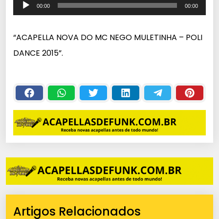
T
00:00
00:00
o
c
“ACAPELLA NOVA DO MC NEGO MULETINHA – POLI
a
DANCE 2015”.
d
o
r
d
e
á
u
d
i
o
Artigos Relacionados