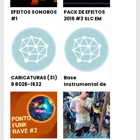
EFEITOS SONOROS
PACK DE EFEITOS
#1
2015 #3 SLC EM
CACHORREIRA
CARICATURAS (31)
Base
9 8026-1632
Instrumental de
Funk |Mc João –
Pra Desestressar
(Djay W) | Estudio
Thoka Remake
Karaoke 2019