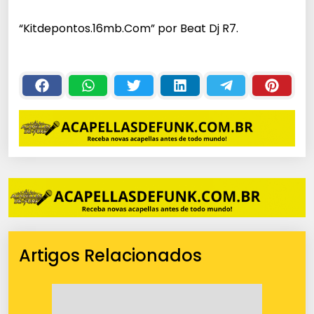
c
“Kitdepontos.16mb.Com” por Beat Dj R7.
a
d
o
r
d
e
á
u
d
i
o
Artigos Relacionados