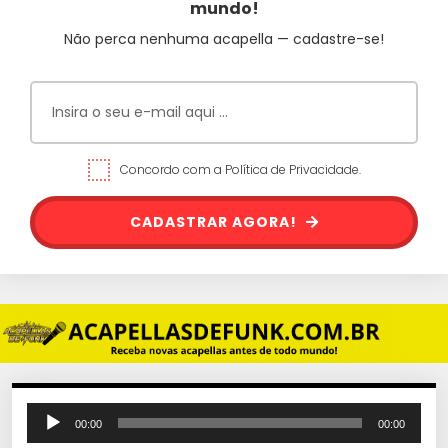
mundo!
Não perca nenhuma acapella — cadastre-se!
Concordo com a Política de Privacidade.
CADASTRAR AGORA!
T
00:00
00:00
o