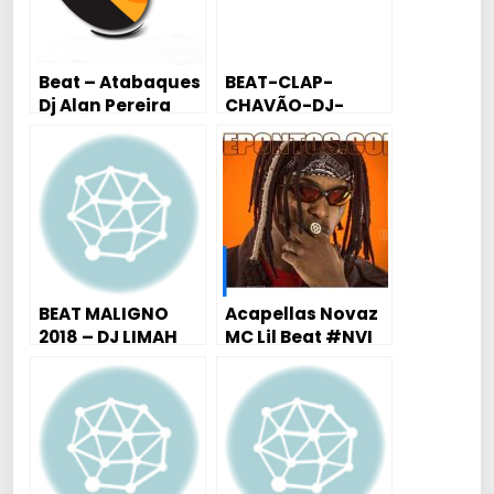
Beat – Atabaques
BEAT-CLAP-
Dj Alan Pereira
CHAVÃO-DJ-
ALAN-PEREIRA
BEAT MALIGNO
Acapellas Novaz
2018 – DJ LIMAH
MC Lil Beat #NVI
2018 (DJ Kelvinho
Patatáh)