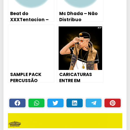
Beat do
Mc Dhada – Não
XXXTentacion –
Distribuo
DJ Limah (
Simpatia 2018
Exclusivo ) 2018
SAMPLE PACK
CARICATURAS
PERCUSSÃO
ENTRE EM
2018/2019 –
CONTATO
PRODUÇÃO DE
BEATS