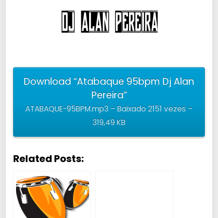
Download “Atabaque 95bpm Dj Alan
Pereira”
ATABAQUE-95BPM.mp3 – Baixado 2151 vezes –
319,49 KB
Related Posts: