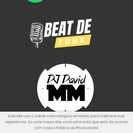
Este site usa Cookies e tecnologias similares para melhorar sua
experiência. Ao usar nosso site, você concorda que está de acordo
com nossa Política de Privacidade.
© Kit de Pontos Oficial
Nunca foi sorte, sempre foi Deus!