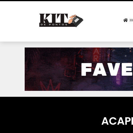
H
ACAPE