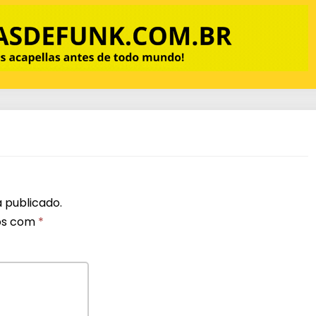
 publicado.
os com
*