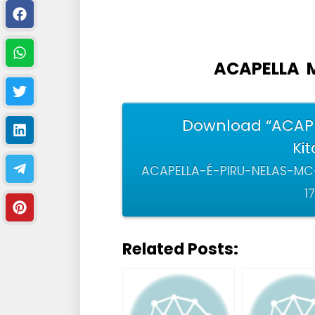
ACAPELLA M
Download “ACAPE
Ki
ACAPELLA-É-PIRU-NELAS-MC
1
Related Posts: