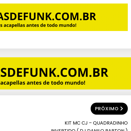
PRÓXIMO
KIT MC CJ – QUADRADINHO
INVERTIDO ( DJ DANILO BARTON )