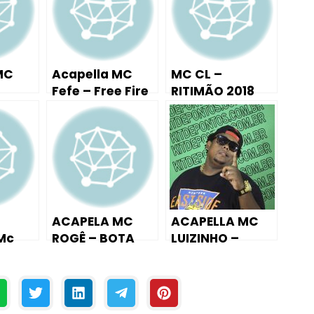
MC
Acapella MC
MC CL –
Fefe – Free Fire
RITIMÃO 2018
(HIT) DJ
PROD.
Kelvinho
KITDEPONTOS
Patatáh #2K18
ACAPELA MC
ACAPELLA MC
 Mc
ROGÊ – BOTA
LUIZINHO –
PRA FUD… XERE..
SENTA COM A
um
( DESCE DESCE
THECA NA
XERE… )
GLOCK DE
PENTÃO