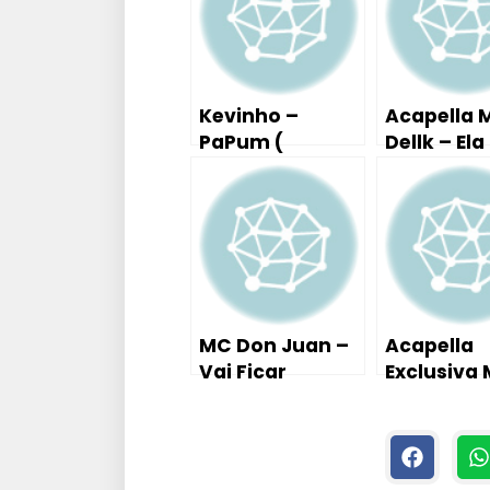
Kevinho –
Acapella 
PaPum (
Dellk – Ela
Tutorial Aula
terminou
Piano / Teclado
Comigo
)
MC Don Juan –
Acapella
Vai Ficar
Exclusiva
Querendo – Dj
Nem Jm –
David MM (
Parara T
Áudio Oficial )
Tum