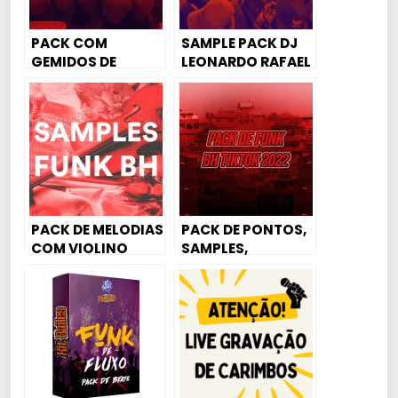
MESMO DIA ⚠
PACK COM
SAMPLE PACK DJ
GEMIDOS DE
LEONARDO RAFAEL
MULHERES PARA
– BAILE FUNK VOL. 1
FUNK MANDELÃO,
FUNK RAVE,
MAGRÃO E
AGRESSIVO
PACK DE MELODIAS
PACK DE PONTOS,
COM VIOLINO
SAMPLES,
PARA FUNK BH
ACAPELLAS,
PERCUSSÃO E
BEATS DE FUNK BH
TIKTOK 2022 –
DOWNLOAD
GRÁTIS