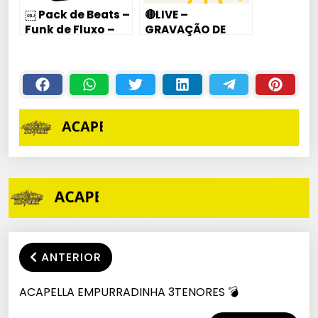
￼ Pack de Beats –
🔴LIVE –
Funk de Fluxo –
GRAVAÇÃO DE
Adquira Agora
CARIMBOS ENTRE
Por Apenas R$
NO GRUPO
14,90
ANTERIOR
ACAPELLA EMPURRADINHA 3TENORES 💣