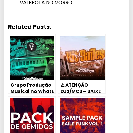
VAI BROTA NO MORRO
Related Posts:
Grupo Produção
⚠ ATENÇÃO
Musical no Whats
DJS/MCS – BAIXE
NOSSA INTRO
COLOQUE SUA
MÚSICA E ENVIE NO
NOSSO E-MAIL/
POSTAREMOS SUA
MÚSICA NO