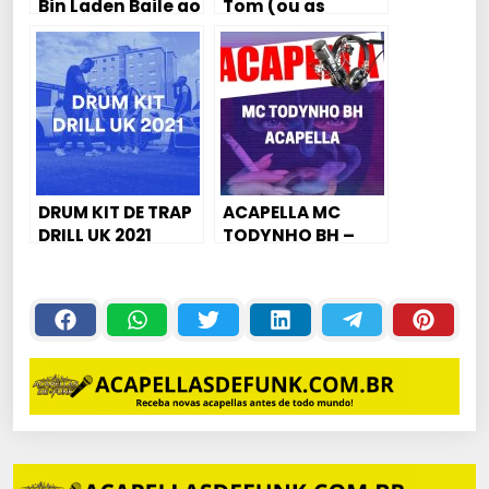
Bin Laden Baile ao
Tom (ou as
vivo/Montagem
notas) da Voz
(#DJICEMPC)
(Acapela)
DRUM KIT DE TRAP
ACAPELLA MC
DRILL UK 2021
TODYNHO BH –
PUTARIA E
CACHORRADA