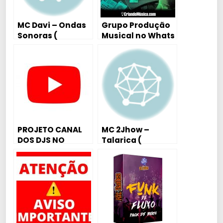
MC Davi – Ondas
Grupo Produção
Sonoras (
Musical no Whats
Tutorial Aula
Piano / Teclado )
DJ DAVID MM
PROJETO CANAL
MC 2Jhow –
DOS DJS NO
Talarica (
YOUTUBE PRECISO
Tutorial Aula
DE 50 DJS PONTA
Piano / Karaokê)
FIRME