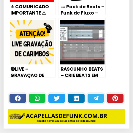
⚠ COMUNICADO
￼ Pack de Beats –
IMPORTANTE ⚠
Funk de Fluxo –
Adquira Agora
Por Apenas R$
14,90
🔴LIVE –
RASCUNHO BEATS
GRAVAÇÃO DE
– CRIE BEATS EM
CARIMBOS ENTRE
MINUTOS MESMO
NO GRUPO
SEM SABER NADA
DE PRODUÇÃO