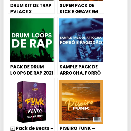
DRUM KIT DE TRAP
SUPER PACK DE
PVLACE X
KICK E GRAVE EM
SOUTHSIDE WAV
ALTA QUALIDADE
PARA FUNK
MANDELÃO E TRAP
FUNK
PACK DE DRUM
SAMPLE PACK DE
LOOPS DE RAP 2021
ARROCHA, FORRÓ
E PAGODÃO 2021
(KIT COM
BATERIAS)
￼ Pack de Beats –
PISEIRO FUNK –