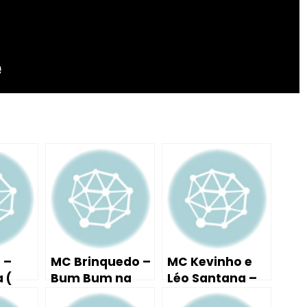
 –
MC Brinquedo –
MC Kevinho e
 (
Bum Bum na
Léo Santana –
ula
Nuca ( Tutorial
Encaixa (