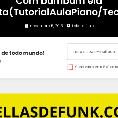
Com bumbum ela
ta(TutorialAulaPiano/Te
novembro 5, 2018
Leitura: 1 min
 de todo mundo!
!
Concordo com a Política de