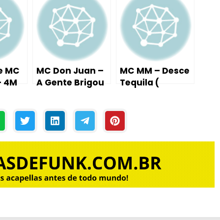
clado
Aula Piano /
Tutorial Aula
D MM
Teclado )
Piano / Teclado
)
 e MC
MC Don Juan –
MC MM – Desce
– 4M
A Gente Brigou
Tequila (
(
– Joga o Popo
Tutorial Aula
ula
na Piroca (
Piano / Teclado
clado
Tutorial Aula
)
Piano / Teclado
)