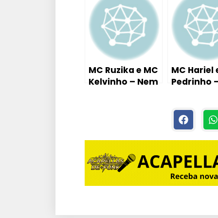
Tutorial Aula
Piano / Te
Piano / Teclado
) DJ DAVI
)
MC Ruzika e MC
MC Hariel
Kelvinho – Nem
Pedrinho 
Aí pra Nada (
No Toque 
Tutorial Aula
Tutorial A
Piano / Teclado
Piano / Te
)
)