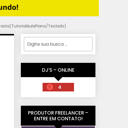
rasta(TutorialAulaPiano/Teclado)
DJ’S – ONLINE
4
PRODUTOR FREELANCER –
ENTRE EM CONTATO!