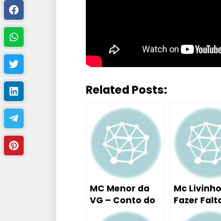
Related Posts:
MC Menor da
Mc Livinho
VG – Conto do
Fazer Falta
Pescador (
Tutorial A