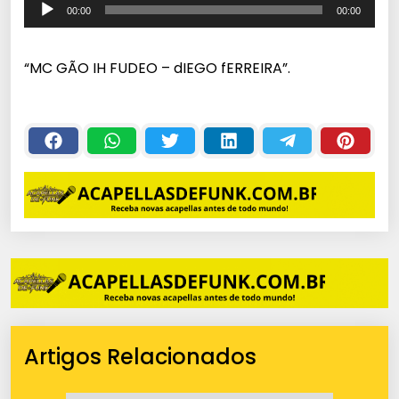
T
00:00
00:00
o
c
“MC GÃO IH FUDEO – dIEGO fERREIRA”.
a
d
o
r
d
e
á
u
d
i
o
Artigos Relacionados