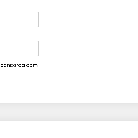
cê concorda com
.