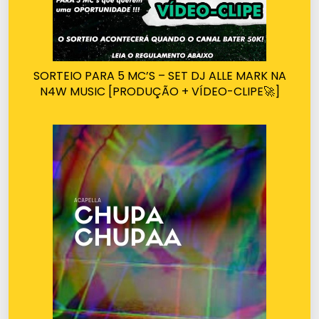
SORTEIO PARA 5 MC’S – SET DJ ALLE MARK NA
N4W MUSIC [PRODUÇÃO + VÍDEO-CLIPE🚀]