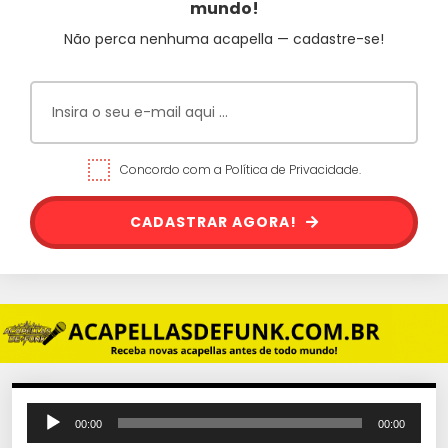
mundo!
Não perca nenhuma acapella — cadastre-se!
Concordo com a Política de Privacidade.
CADASTRAR AGORA!
T
00:00
00:00
o