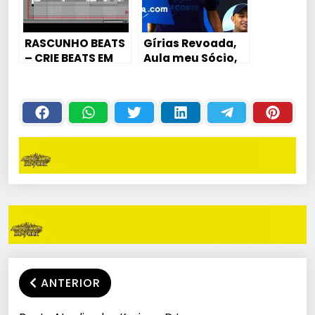
RASCUNHO BEATS
Gírias Revoada,
– CRIE BEATS EM
Aula meu Sócio,
MINUTOS MESMO
Salseiro Veinho,
SEM SABER NADA
MC VK explica o
DE PRODUÇÃO
que é?
(KondZilla.com)
ANTERIOR