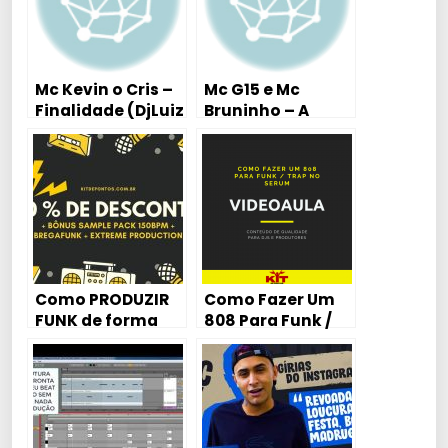
Mc Kevin o Cris –
Mc G15 e Mc
Finalidade (DjLuiz
Bruninho – A
Mendes mix)
Distância ta
Maltratando (
Tutorial Aula
Piano / Teclado )
Como PRODUZIR
Como Fazer Um
FUNK de forma
808 Para Funk /
PROFISSIONAL
Trap No Serum
começando DO
(Com Preset Para
ZERO
Download)