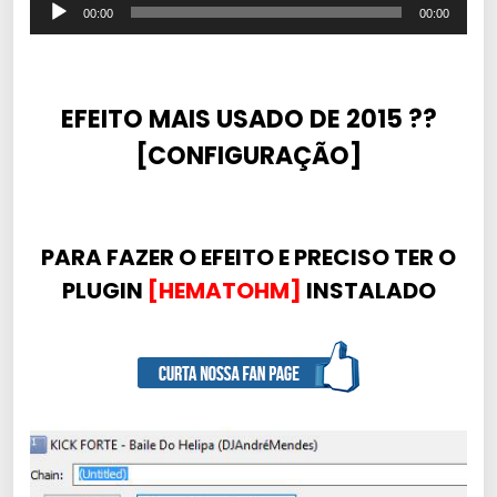
T
00:00
00:00
o
c
a
EFEITO MAIS USADO DE 2015 ??
d
[CONFIGURAÇÃO]
o
r
d
e
PARA FAZER O EFEITO E PRECISO TER O
á
PLUGIN
[HEMATOHM]
INSTALADO
u
d
i
o