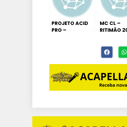
PROJETO ACID
MC CL –
PRO –
RITIMÃO 2
CONFIGURAÇÃO
PROD.
PARA
KITDEPON
ACAPELLAS
EXCLUSIVO