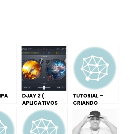
MPA
DJAY 2 (
TUTORIAL –
APLICATIVOS
CRIANDO
PARA DJS )
MELODIA DE
FUNK NO (FL
STUDIO MOBILE
3)