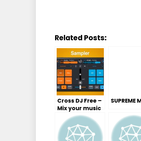
Related Posts:
Cross DJ Free –
SUPREME 
Mix your music