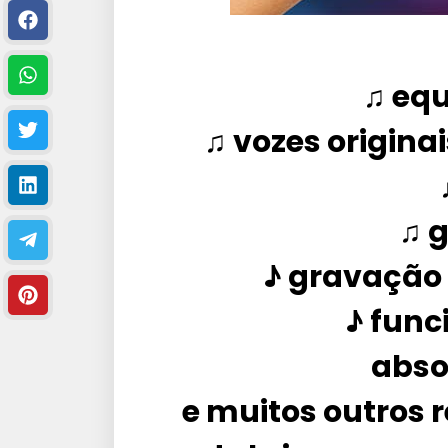
♫ equ
♫ vozes origina
♫ g
♪ gravação 
♪ func
abso
e muitos outros 