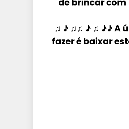
de brincar com
♫ ♪ ♫♫ ♪ ♫ ♪♪ A 
fazer é baixar es