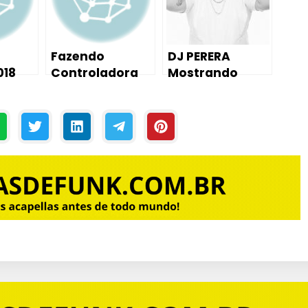
Fazendo
DJ PERERA
018
Controladora
Mostrando
de MPC –
SEGREDO de
TOS
Montagem Só
AFINAÇÃO DE
Quer Vral
VOZ – Menor da
VG