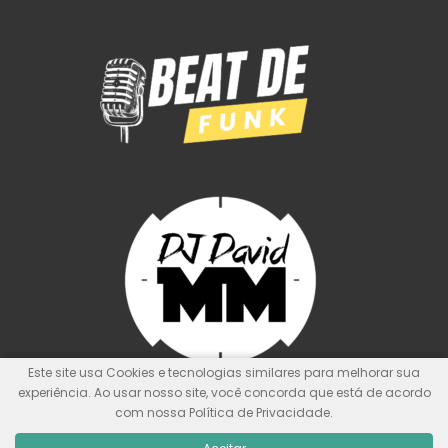
Este site usa Cookies e tecnologias similares para melhorar sua
experiência. Ao usar nosso site, você concorda que está de acordo
com nossa Política de Privacidade.
© Kit de Pontos Oficial
Nunca foi sorte, sempre foi Deus!