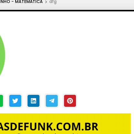
INHO - MATEMÁTICA
dfg