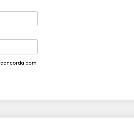
cê concorda com
.