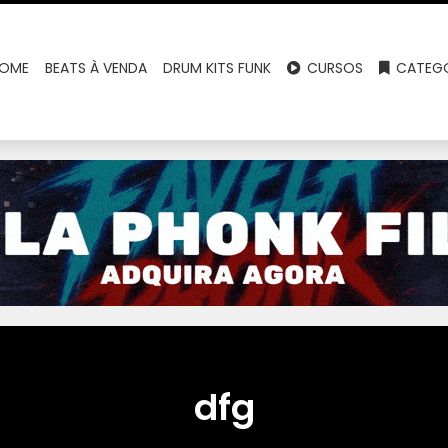
OME
BEATS À VENDA
DRUM KITS FUNK
CURSOS
CATEGO
dfg