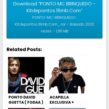
Download “PONTO MC BRINQUEDO -
Kitdepontos.16mb.Com”
PONTO-MC-BRINQUEDO-
Kitdepontos.16mb.Com_.rar – Baixado 2032
vezes – 1,90 MB
Related Posts:
PONTO DAVID
ACAPELLA
GUETTA ( FODAA )
EXCLUSIVA +
PONTO MC