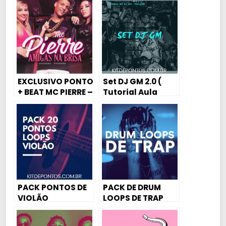
TAVINHO – ELA ME
MAMOU
EXCLUSIVO PONTO
Set DJ GM 2.0 (
+ BEAT MC PIERRE –
Tutorial Aula
SÓ QUERO MULHER
Piano / Karaokê)
QUE TOMA BALA
PACK PONTOS DE
PACK DE DRUM
VIOLÃO
LOOPS DE TRAP
2021