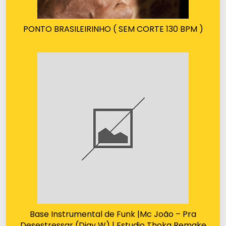
PONTO BRASILEIRINHO ( SEM CORTE 130 BPM )
Base Instrumental de Funk |Mc João – Pra
Desestressar (Djay W) | Estudio Thoka Remake