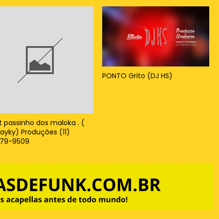
PONTO Grito (DJ HS)
t passinho dos maloka . (
kayky) Produções (11)
79-9509