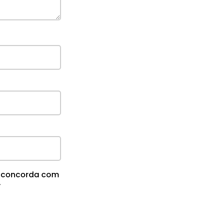
cê concorda com
.