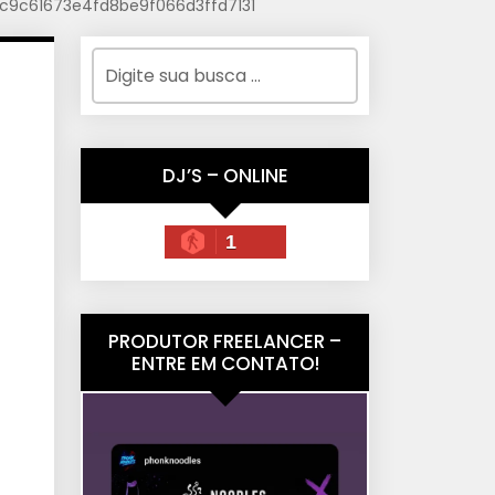
9c9c61673e4fd8be9f066d3ffd7131
DJ’S – ONLINE
1
PRODUTOR FREELANCER –
ENTRE EM CONTATO!