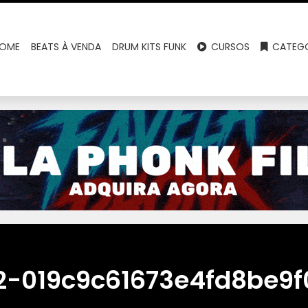
OME
BEATS À VENDA
DRUM KITS FUNK
CURSOS
CATEGO
2-019c9c61673e4fd8be9f