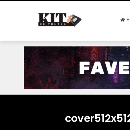
H
cover512x51