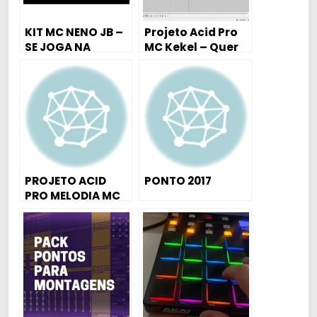
KIT MC NENO JB –
Projeto Acid Pro
SE JOGA NA
MC Kekel – Quer
DANÇA – DJ
Andar de Meiota
MICHEL
(Dj Vitinho
Nunes) [Não
Oficial]
PROJETO ACID
PONTO 2017
PRO MELODIA MC
Menor da VG – Te
Conheço de
Antes DJ DAVID
MM