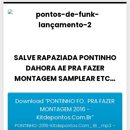
SALVE RAPAZIADA PONTINHO
DAHORA AE PRA FAZER
MONTAGEM SAMPLEAR ETC…
Download “PONTINHO FO.. PRA FAZER
MONTAGEM 2016 -
Kitdepontos.Com.Br”
PONTINHO-2016-Kitdepontos.Com_.Br_.mp3 –