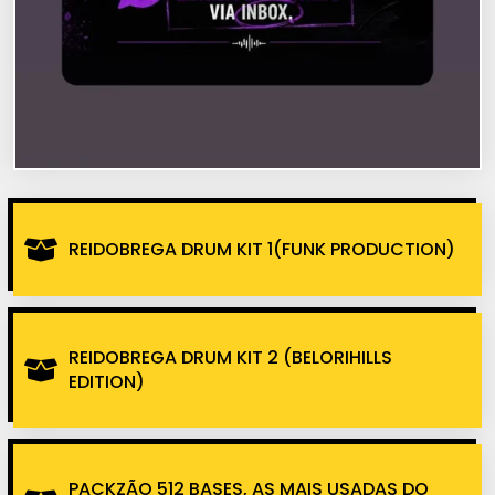
REIDOBREGA DRUM KIT 1(FUNK PRODUCTION)
REIDOBREGA DRUM KIT 2 (BELORIHILLS
EDITION)
PACKZÃO 512 BASES, AS MAIS USADAS DO