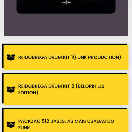
REIDOBREGA DRUM KIT 1(FUNK PRODUCTION)
REIDOBREGA DRUM KIT 2 (BELORIHILLS
EDITION)
PACKZÃO 512 BASES, AS MAIS USADAS DO
FUNK