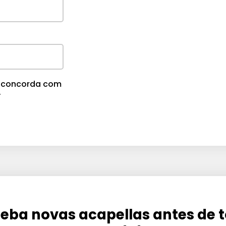
m
e
.
cê concorda com
.
eba novas acapellas antes de 