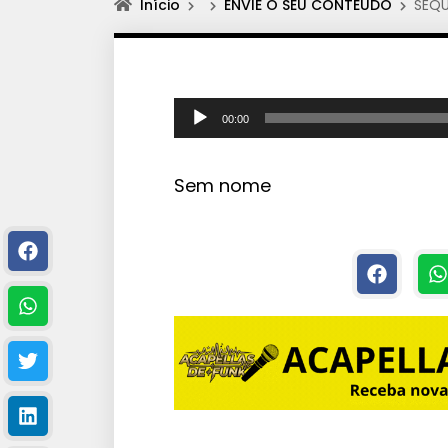
Início
ENVIE O SEU CONTEÚDO
SEQU
T
00:00
o
c
Sem nome
a
d
o
r
d
e
á
u
d