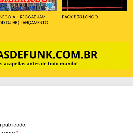
x
o
NEGO A – REGGAE JAM
PACK 808 LONGO
OD DJ HB) LANÇAMENTO
p
5
a
r
a
a
u
m
e
n
t
a
r
 publicado.
os com
*
o