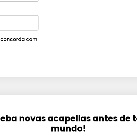
m
e
.
cê concorda com
.
eba novas acapellas antes de 
mundo!