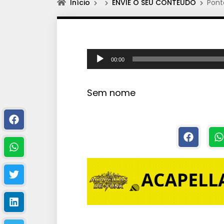
Início
ENVIE O SEU CONTEÚDO
Pont
T
00:00
o
c
Sem nome
a
d
o
r
d
e
á
u
d