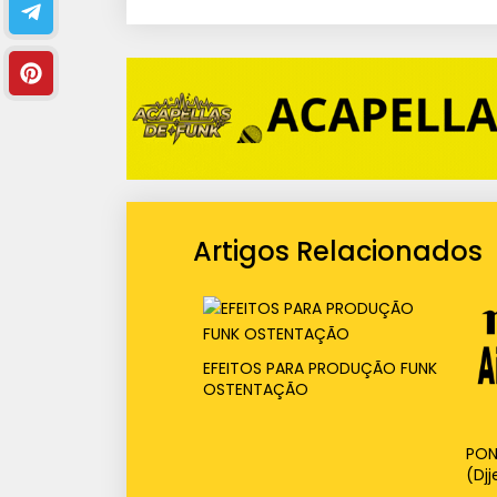
i
o
Artigos Relacionados
EFEITOS PARA PRODUÇÃO FUNK
OSTENTAÇÃO
PONT
(Djj