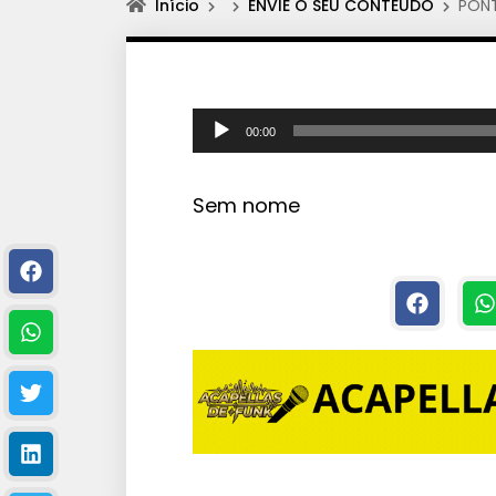
Início
ENVIE O SEU CONTEÚDO
PONT
T
00:00
o
c
Sem nome
a
d
o
r
d
e
á
u
d