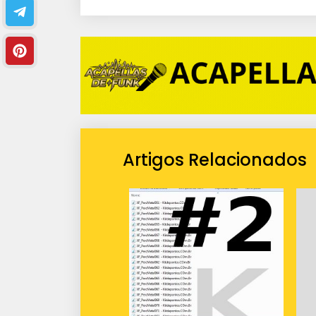
i
o
Artigos Relacionados