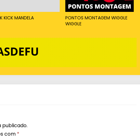
x
o
K KICK MANDELA
PONTOS MONTAGEM WIGGLE
WIGGLE
p
a
r
a
a
u
m
e
n
t
a
 publicado.
r
os com
*
o