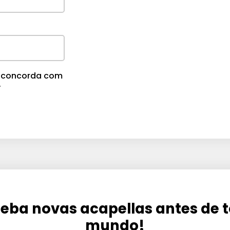
m
e
.
cê concorda com
.
eba novas acapellas antes de 
mundo!