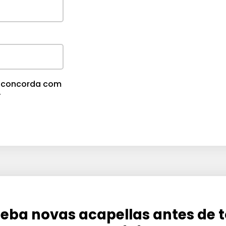
m
e
.
cê concorda com
.
eba novas acapellas antes de 