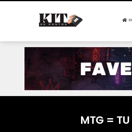
H
MTG = TU 