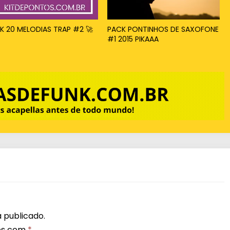
x
o
K 20 MELODIAS TRAP #2 🚀
PACK PONTINHOS DE SAXOFONE
#1 2015 PIKAAA
p
a
r
a
a
u
m
e
n
t
a
r
 publicado.
os com
*
o