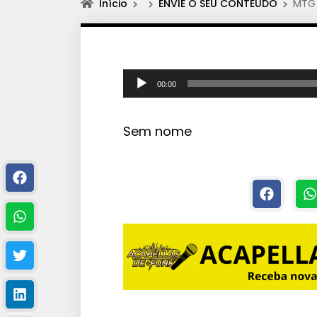
Início
ENVIE O SEU CONTEÚDO
MTG 
T
00:00
o
c
Sem nome
a
d
o
r
d
e
á
u
d