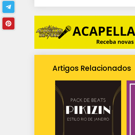
i
o
Artigos Relacionados