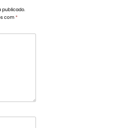
 publicado.
os com
*