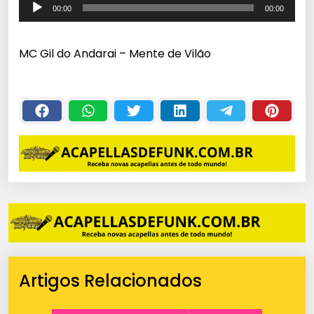
T
00:00
00:00
o
c
MC Gil do Andarai – Mente de Vilão
a
d
o
r
d
e
á
u
d
i
o
Artigos Relacionados