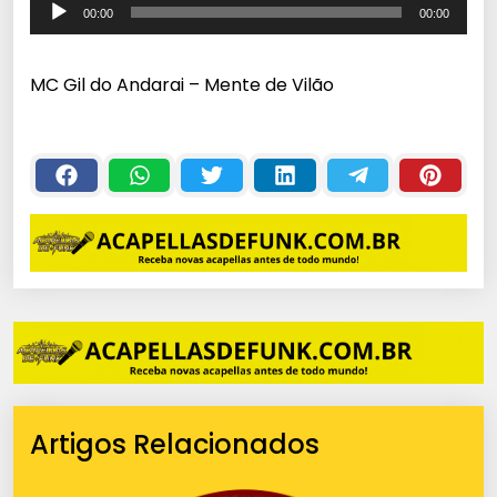
T
00:00
00:00
o
c
MC Gil do Andarai – Mente de Vilão
a
d
o
r
d
e
á
u
d
i
o
Artigos Relacionados