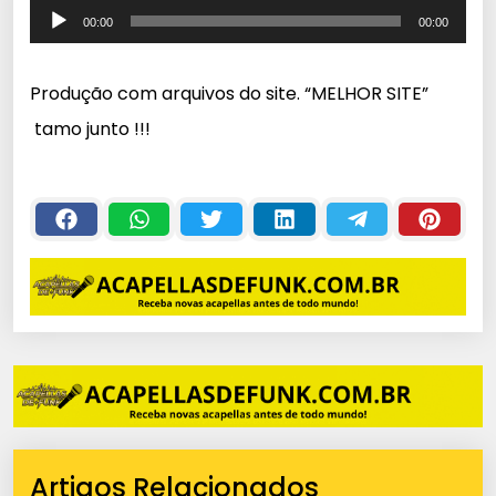
T
00:00
00:00
o
c
Produção com arquivos do site. “MELHOR SITE”
a
tamo junto !!!
d
o
r
d
e
á
u
d
i
o
Artigos Relacionados