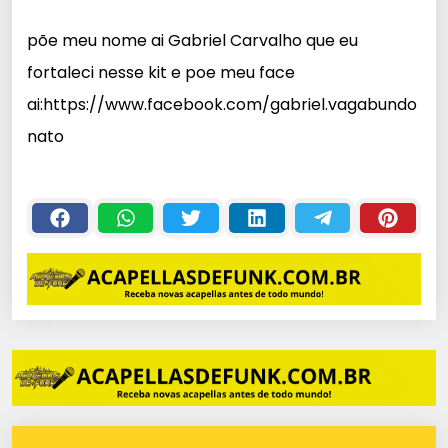
c
põe meu nome ai Gabriel Carvalho que eu
a
fortaleci nesse kit e poe meu face
d
o
ai:https://www.facebook.com/gabriel.vagabundo
r
nato
d
e
á
u
d
i
o