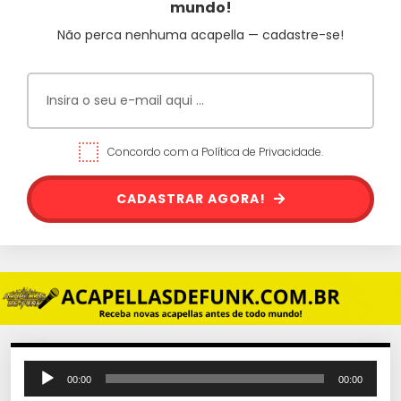
mundo!
Não perca nenhuma acapella — cadastre-se!
Concordo com a Política de Privacidade.
CADASTRAR AGORA!
T
00:00
00:00
o