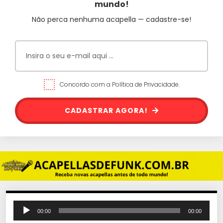
mundo!
Não perca nenhuma acapella — cadastre-se!
Concordo com a Política de Privacidade.
CADASTRAR AGORA!
T
00:00
00:00
o