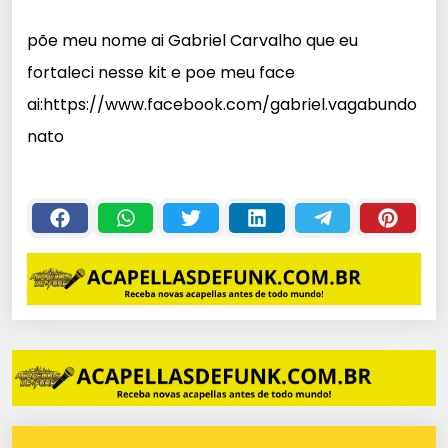
c
põe meu nome ai Gabriel Carvalho que eu
a
fortaleci nesse kit e poe meu face
d
o
ai:https://www.facebook.com/gabriel.vagabundo
r
nato
d
e
á
u
d
i
o