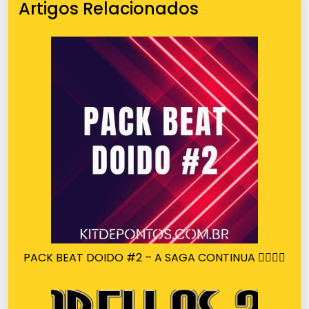
Artigos Relacionados
PACK BEAT DOIDO #2 – A SAGA CONTINUA 🤷‍♂️🤷‍♂️