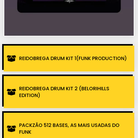
REIDOBREGA DRUM KIT 1(FUNK PRODUCTION)
REIDOBREGA DRUM KIT 2 (BELORIHILLS
EDITION)
PACKZÃO 512 BASES, AS MAIS USADAS DO
FUNK