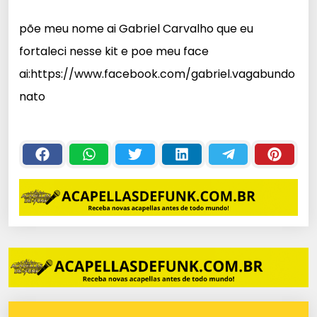
c
põe meu nome ai Gabriel Carvalho que eu
a
fortaleci nesse kit e poe meu face
d
o
ai:https://www.facebook.com/gabriel.vagabundo
r
nato
d
e
á
u
d
i
o