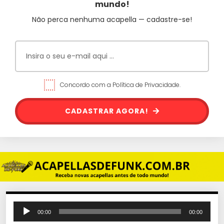
mundo!
Não perca nenhuma acapella — cadastre-se!
Concordo com a Política de Privacidade.
CADASTRAR AGORA!
T
00:00
00:00
o