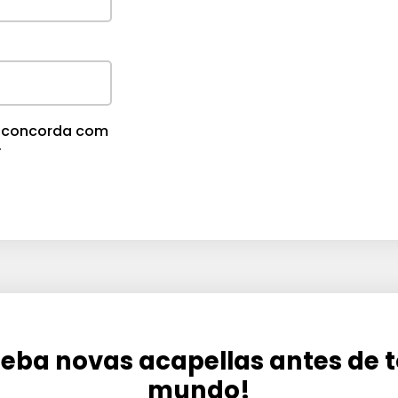
m
e
.
cê concorda com
.
eba novas acapellas antes de 
mundo!