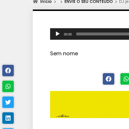
Início
ENVIE O SEU CONTEÚDO
DJ je
T
00:00
o
c
Sem nome
a
d
o
r
d
e
á
u
d