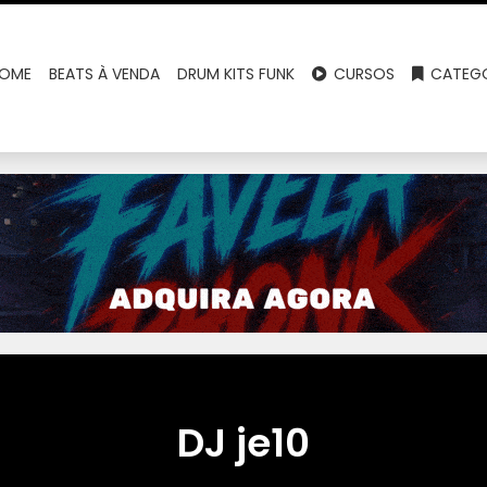
OME
BEATS À VENDA
DRUM KITS FUNK
CURSOS
CATEGO
DJ je10