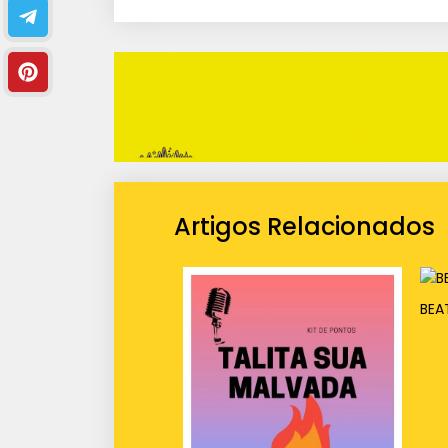
i
o
Artigos Relacionados
BEA