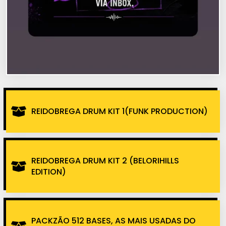
REIDOBREGA DRUM KIT 1(FUNK PRODUCTION)
REIDOBREGA DRUM KIT 2 (BELORIHILLS
EDITION)
PACKZÃO 512 BASES, AS MAIS USADAS DO