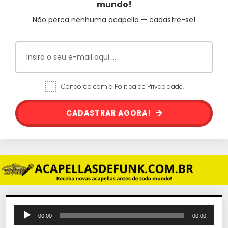
mundo!
Não perca nenhuma acapella — cadastre-se!
Concordo com a Política de Privacidade.
CADASTRAR AGORA!
T
00:00
00:00
o