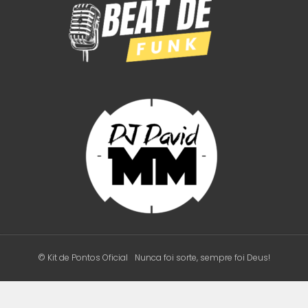
© Kit de Pontos Oficial
Nunca foi sorte, sempre foi Deus!