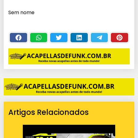
c
Sem nome
a
d
o
r
d
e
á
u
d
i
o
Artigos Relacionados