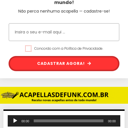
mundo!
Não perca nenhuma acapella — cadastre-se!
Concordo com a Política de Privacidade.
CADASTRAR AGORA!
T
00:00
00:00
o