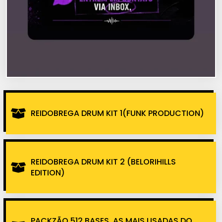
REIDOBREGA DRUM KIT 1(FUNK PRODUCTION)
REIDOBREGA DRUM KIT 2 (BELORIHILLS
EDITION)
PACKZÃO 512 BASES, AS MAIS USADAS DO