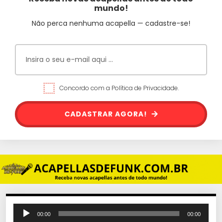
mundo!
Não perca nenhuma acapella — cadastre-se!
Concordo com a Política de Privacidade.
CADASTRAR AGORA!
T
00:00
00:00