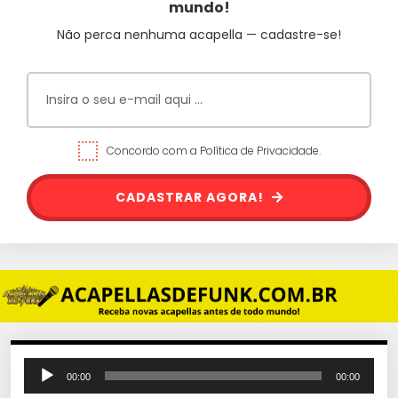
mundo!
Não perca nenhuma acapella — cadastre-se!
Concordo com a Política de Privacidade.
CADASTRAR AGORA!
T
00:00
00:00
o