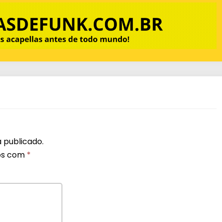
 publicado.
os com
*