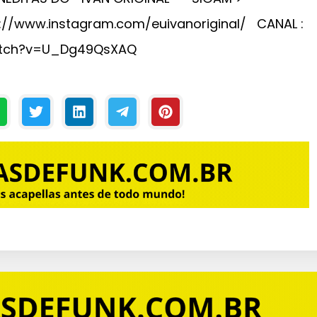
://www.instagram.com/euivanoriginal/ CANAL :
atch?v=U_Dg49QsXAQ