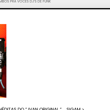
MBOS PRA VOCÊS DJ’S DE FUNK
NÉDITAS DO ” IVAN ORIGINAL ” SIGAM >