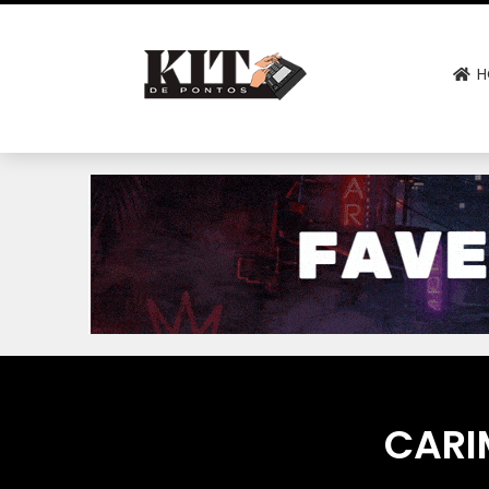
H
CARI