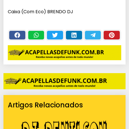
c
Caixa (Com Eco) BRENDO DJ
a
d
o
r
d
e
á
u
d
i
o
Artigos Relacionados