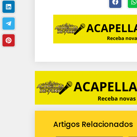
i
o
Artigos Relacionados