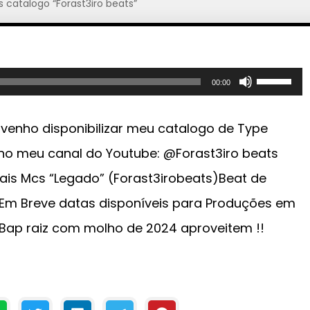
s catalogo “Forast3iro beats”
U
00:00
s
e
l venho disponibilizar meu catalogo de Type
a
no meu canal do Youtube: @Forast3iro beats
s
ais Mcs “Legado” (Forast3irobeats)Beat de
s
m Breve datas disponíveis para Produções em
e
t
Bap raiz com molho de 2024 aproveitem !!
a
s
p
a