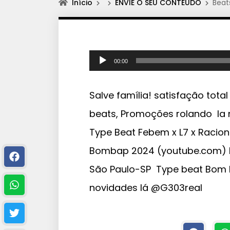
Início
ENVIE O SEU CONTEÚDO
Beat
T
00:00
o
c
Salve família! satisfação tota
a
beats, Promoções rolando la 
d
Type Beat Febem x L7 x Racion
o
r
Bombap 2024 (youtube.com) E
d
São Paulo-SP Type beat Bom 
e
novidades lá @G303real
á
u
d