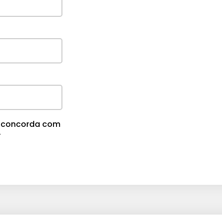
m
e
.
cê concorda com
.