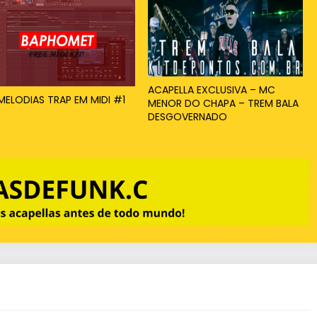
x
o
p
a
ACAPELLA EXCLUSIVA – MC
 MELODIAS TRAP EM MIDI #1
MENOR DO CHAPA – TREM BALA
r
DESGOVERNADO
a
a
u
m
e
n
t
a
r
o