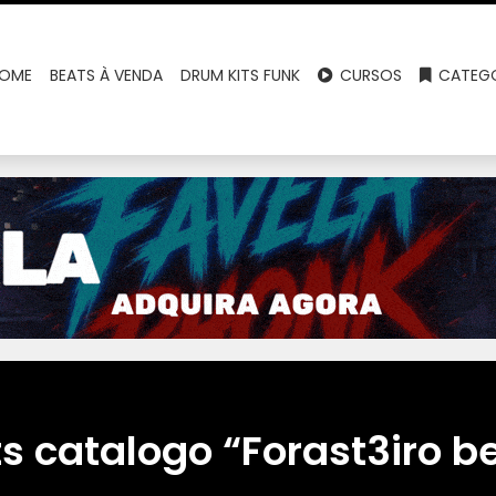
OME
BEATS À VENDA
DRUM KITS FUNK
CURSOS
CATEGO
s catalogo “Forast3iro b