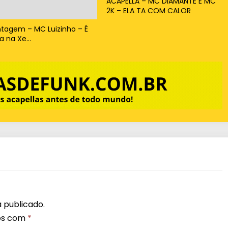
ACAPELLA – MC DIAMANTE E MC
2K – ELA TA COM CALOR
x
o
tagem – MC Luizinho – É
a na Xe…
p
a
r
a
a
u
m
e
n
t
a
 publicado.
r
os com
*
o