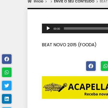
Início
ENVIE O SEU CONTEÚDO
BEAT
T
00:00
o
c
BEAT NOVO 2015 (FOODA)
a
d
o
r
d
e
á
u
d