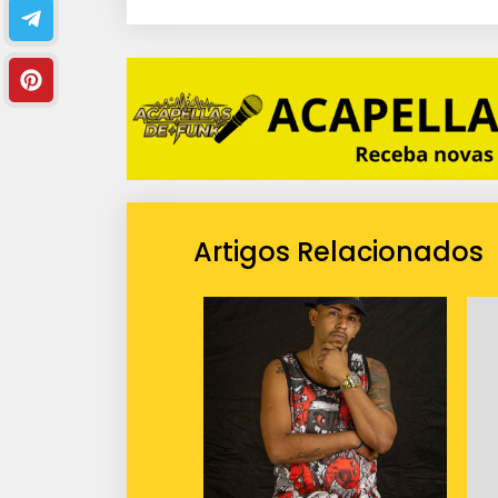
i
o
Artigos Relacionados