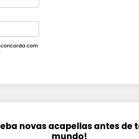
m
e
.
cê concorda com
.
eba novas acapellas antes de 
mundo!