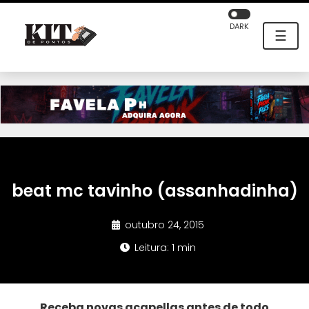
DARK
☰
beat mc tavinho (assanhadinha)
outubro 24, 2015
Leitura: 1 min
Receba novas acapellas antes de todo