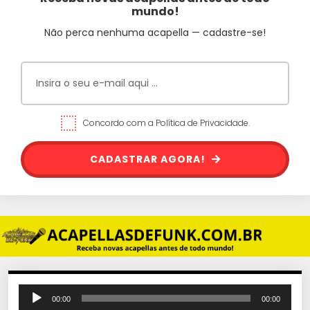
mundo!
Não perca nenhuma acapella — cadastre-se!
Concordo com a Política de Privacidade.
CADASTRAR AGORA!
T
00:00
00:00