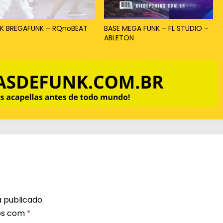
x
o
K BREGAFUNK – RQnoBEAT
BASE MEGA FUNK – FL STUDIO –
ABLETON
p
a
r
a
a
u
m
e
n
t
a
 publicado.
r
os com
*
o