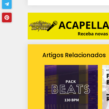
i
o
Artigos Relacionados