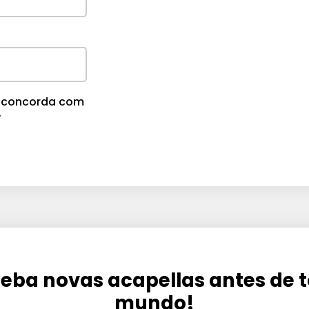
m
e
.
cê concorda com
.
eba novas acapellas antes de 
mundo!