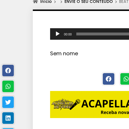
Início
ENVIE O SEU CONTEÚDO
BEAT
T
00:00
o
c
Sem nome
a
d
o
r
d
e
á
u
d