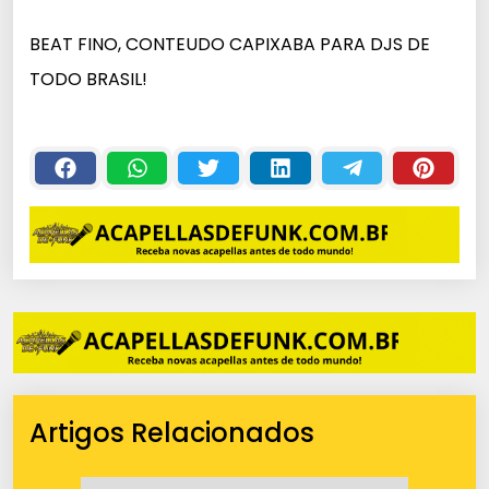
c
BEAT FINO, CONTEUDO CAPIXABA PARA DJS DE
a
TODO BRASIL!
d
o
r
d
e
á
u
d
i
o
Artigos Relacionados