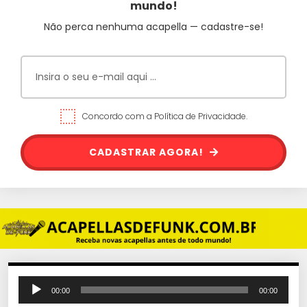
mundo!
Não perca nenhuma acapella — cadastre-se!
Concordo com a Política de Privacidade.
CADASTRAR AGORA!
T
00:00
00:00
o