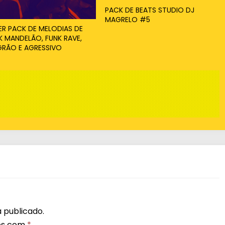
PACK DE BEATS STUDIO DJ
x
MAGRELO #5
o
ER PACK DE MELODIAS DE
K MANDELÃO, FUNK RAVE,
p
RÃO E AGRESSIVO
a
r
a
a
u
m
e
n
t
a
r
 publicado.
os com
*
o