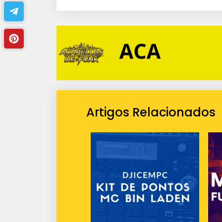
i
o
Artigos Relacionados