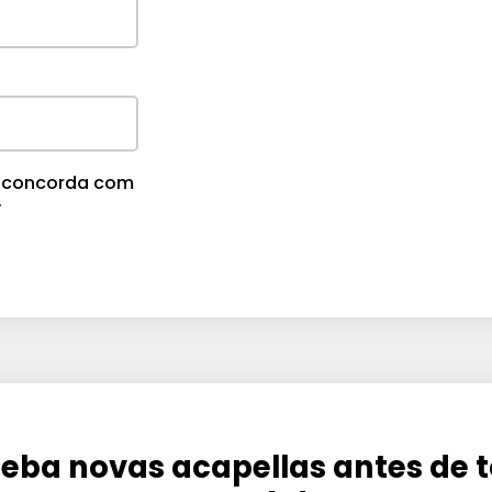
m
e
.
cê concorda com
.
eba novas acapellas antes de 