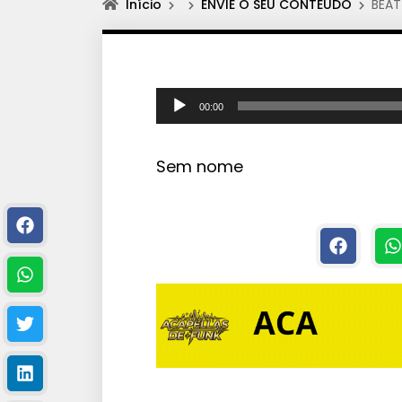
Início
ENVIE O SEU CONTEÚDO
BEAT
T
00:00
o
c
Sem nome
a
d
o
r
d
e
á
u
d