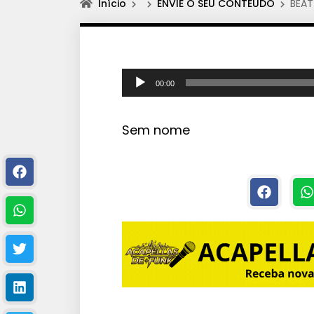
Início
ENVIE O SEU CONTEÚDO
BEAT
T
00:00
o
c
Sem nome
a
d
o
r
d
e
á
u
d