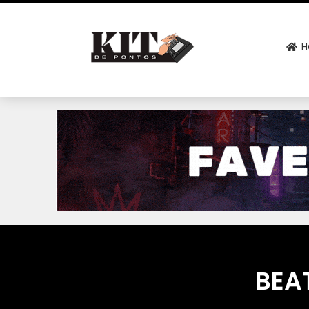
H
BEAT