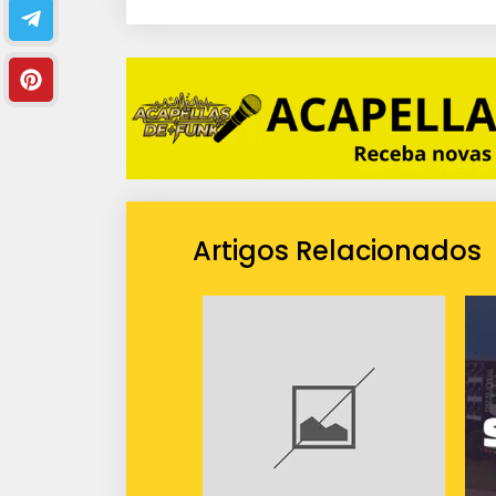
i
o
Artigos Relacionados