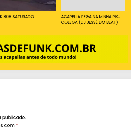
x
o
K 808 SATURADO
ACAPELLA PEGA NA MINHA PIK..
COLEGA (DJ JESSÉ DO BEAT)
p
a
r
a
a
u
m
e
n
t
a
 publicado.
r
os com
*
o