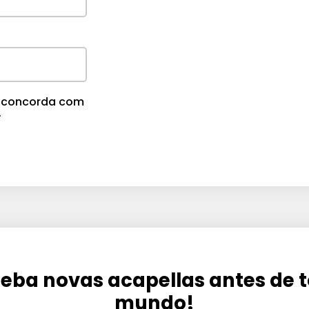
m
e
.
cê concorda com
.
eba novas acapellas antes de 
mundo!