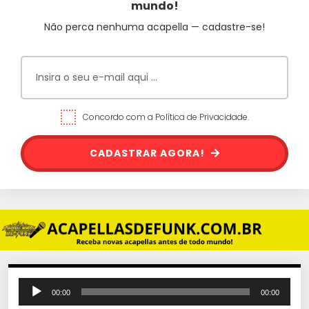
mundo!
Não perca nenhuma acapella — cadastre-se!
Concordo com a Política de Privacidade.
CADASTRAR AGORA!
T
00:00
00:00
o