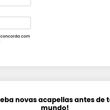
m
e
.
cê concorda com
.
eba novas acapellas antes de 
mundo!