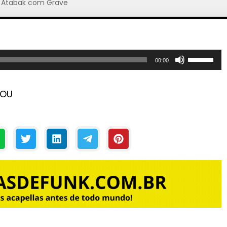
 Atabak com Grave
U
00:00
s
e
HOU
a
s
s
e
t
a
s
p
a