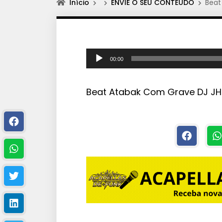
Início
ENVIE O SEU CONTEÚDO
Beat
T
00:00
o
c
Beat Atabak Com Grave DJ J
a
d
o
r
d
e
á
u
d