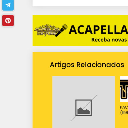
i
o
Artigos Relacionados
PAC
(119